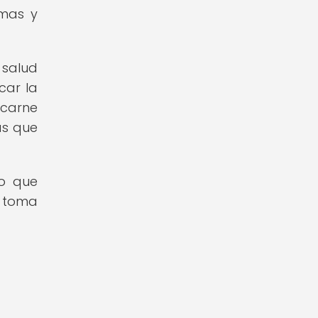
emas y
 salud
car la
 carne
as que
no que
a toma