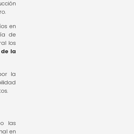
ucción
ro.
íos en
ría de
al los
 de la
por la
ilidad
tos.
to las
mal en