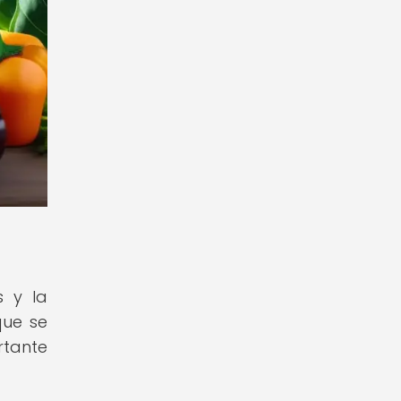
s y la
que se
tante