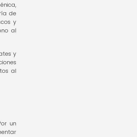
énica,
ría de
scos y
ono al
ates y
ciones
tos al
Por un
mentar