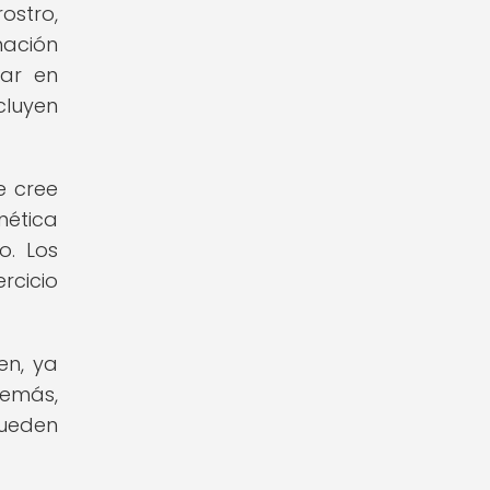
ostro,
mación
iar en
cluyen
e cree
nética
o. Los
rcicio
en, ya
demás,
pueden