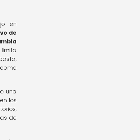
jo en
ivo de
cambia
 limita
pasta,
, como
do una
en los
orios,
ias de