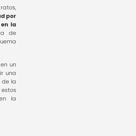
ratos,
ad por
 en la
sta de
 quema
 en un
ir una
 de la
 estos
en la