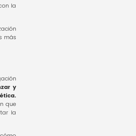
con la
zación
es más
gación
nzar y
ética.
en que
tar la
r cómo