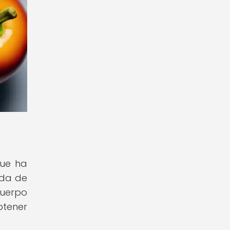
que ha
ida de
cuerpo
btener