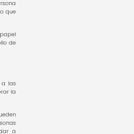
ersona
lo que
 papel
llo de
 a las
rar la
pueden
rsonas
udar a