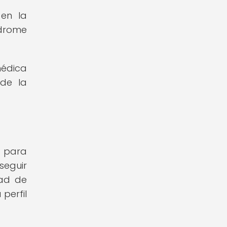
 en la
ndrome
médica
 de la
l para
seguir
dad de
perfil