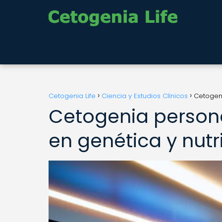
Cetogenia Life
Ciencia y Estudios Clínicos
Cetogeni
Cetogenia persona
en genética y nutr