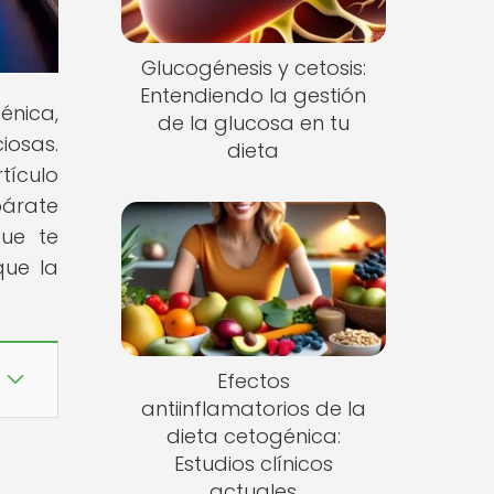
Glucogénesis y cetosis:
Entendiendo la gestión
énica,
de la glucosa en tu
iosas.
dieta
tículo
párate
que te
que la
Efectos
antiinflamatorios de la
dieta cetogénica:
Estudios clínicos
actuales