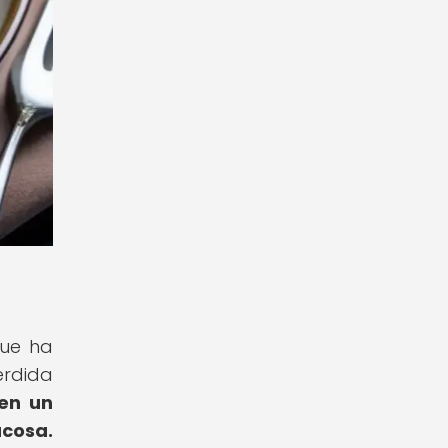
que ha
érdida
 en un
ucosa.