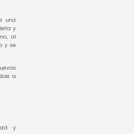
ta una
ieta y
mo, al
a y se
nuevas
ible a
dad y