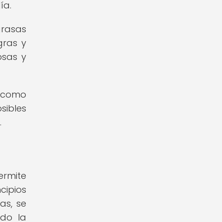
ía.
grasas
gras y
osas y
o como
sibles
.
ermite
cipios
as, se
ndo la