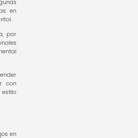
lgunas
jas en
itol.
a, por
onales
mental
render
ar con
estilo
jos en