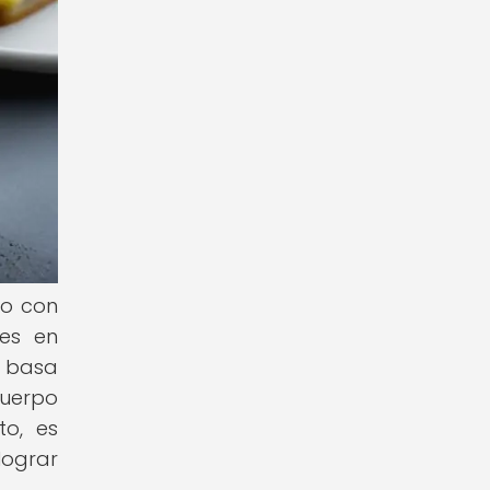
ro con
les en
e basa
cuerpo
to, es
lograr