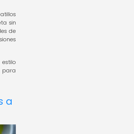
tillos
ta sin
les de
siones
estilo
s para
s a