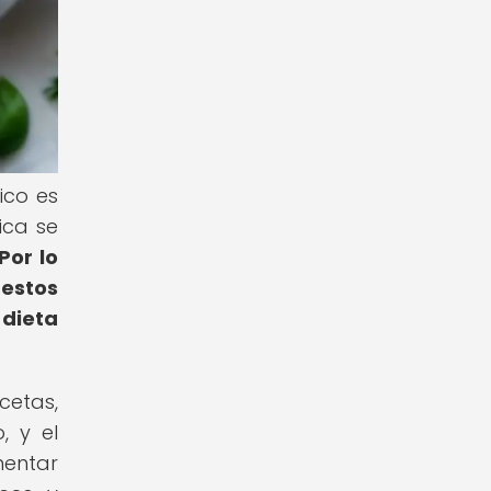
ico es
ica se
Por lo
 estos
dieta
cetas,
, y el
mentar