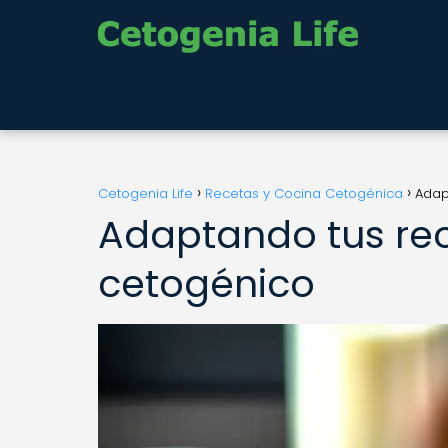
Cetogenia Life
Recetas y Cocina Cetogénica
Adap
Adaptando tus rece
cetogénico