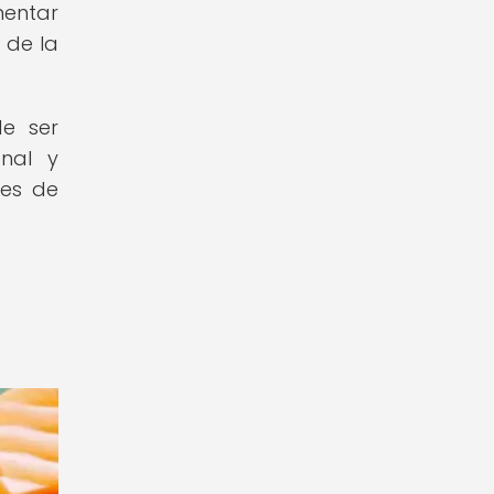
mentar
 de la
de ser
onal y
nes de