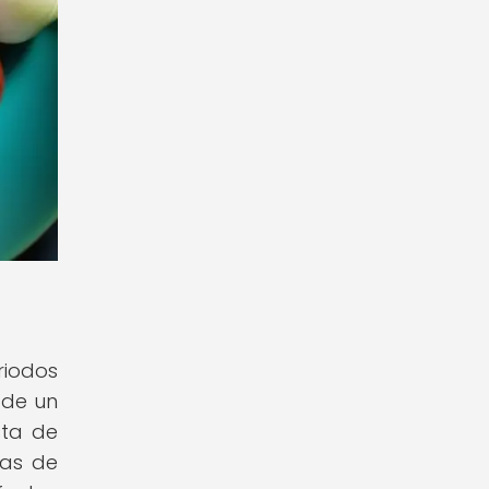
riodos
 de un
sta de
vas de