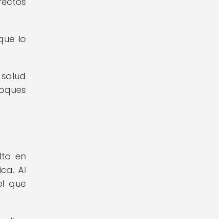
fectos
que lo
 salud
foques
lto en
ca. Al
el que