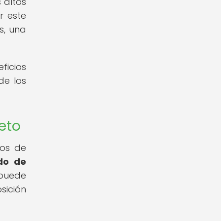
 altos
r este
s, una
ficios
de los
eto
dos de
odo de
puede
sición